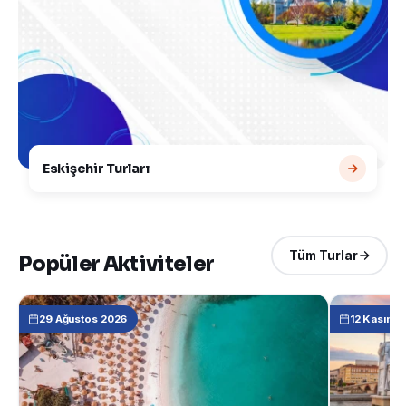
Eskişehir Turları
Tüm Turlar
Popüler Aktiviteler
29 Ağustos 2026
12 Kasım 