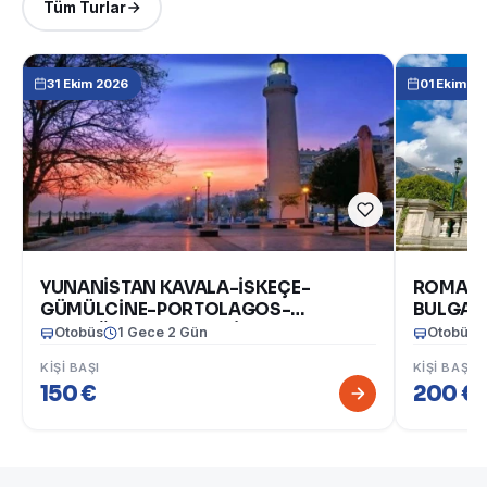
Tüm Turlar
31 Ekim 2026
01 Ekim 2
YUNANİSTAN KAVALA-İSKEÇE-
ROMANY
GÜMÜLCİNE-PORTOLAGOS-
BULGARİ
DEDEAĞAÇ TURU 31 EKİM-1 KASIM
Otobüs
1 Gece 2 Gün
Otobüs
2026
KIŞI BAŞI
KIŞI BAŞI
150 €
200 €
(1