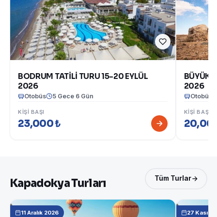
BODRUM TATİLİ TURU 15-20 EYLÜL
BÜYÜK G
2026
2026
Otobüs
5 Gece 6 Gün
Otobüs
KIŞI BAŞI
KIŞI BAŞI
23,000 ₺
20,000
Tüm Turlar
Kapadokya Turları
11 Aralık 2026
27 Kasım 