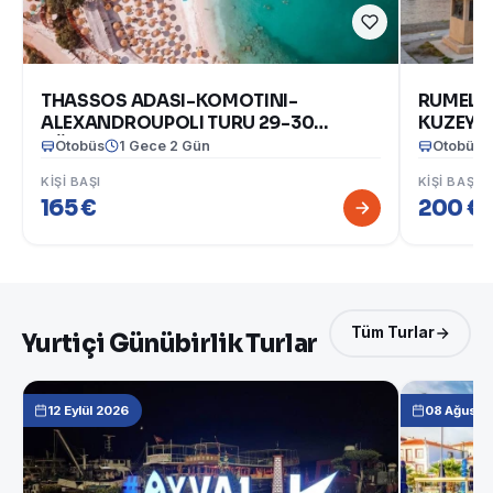
THASSOS ADASI-KOMOTINI-
RUMELİ`
ALEXANDROUPOLI TURU 29-30
KUZEY 
AĞUSTOS 2026
BULGARİ
Otobüs
1 Gece 2 Gün
Otobüs
2026)
KIŞI BAŞI
KIŞI BAŞI
165 €
200 €
(1
Tüm Turlar
Yurtiçi Günübirlik Turlar
12 Eylül 2026
08 Ağusto