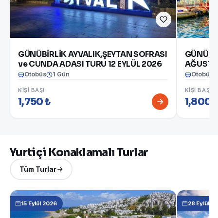
GÜNÜBİRLİK AYVALIK,ŞEYTAN SOFRASI
GÜNÜBİ
ve CUNDA ADASI TURU 12 EYLÜL 2026
AĞUSTO
Otobüs
1 Gün
Otobüs
KIŞI BAŞI
KIŞI BAŞI
1,750 ₺
1,800 
Yurtiçi Konaklamalı Turlar
Tüm Turlar
15 Eylül 2026
28 Eylül 2