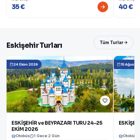
35 €
40 €
Tüm Turlar
Eskişehir Turları
24 Ekim 2026
15 Ağusto
ESKİŞEHİR ve BEYPAZARI TURU 24-25
ESKİŞEH
EKİM 2026
Otobüs
1 Gece 2 Gün
Otobüs