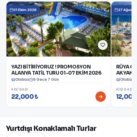
01 Ekim 2026
27 Ağusto
YAZI BİTİRİYORUZ ! PROMOSYON
RÜYA Gİ
ALANYA TATİL TURU 01-07 EKİM 2026
AKYAKA - DATÇ
2026
Otobüs
6 Gece 7 Gün
Otobüs
KIŞI BAŞI
KIŞI BAŞI
22,000 ₺
12,000
Yurtdışı Konaklamalı Turlar