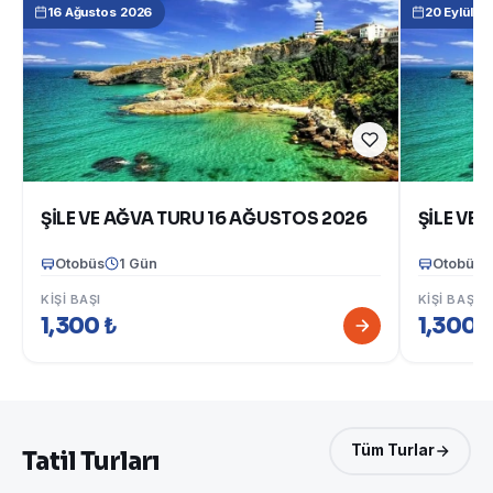
16 Ağustos 2026
20 Eylül 2
ŞİLE VE AĞVA TURU 16 AĞUSTOS 2026
Otobüs
1 Gün
Otobüs
KIŞI BAŞI
KIŞI BAŞI
1,300 ₺
1,300 
Tüm Turlar
Tatil Turları