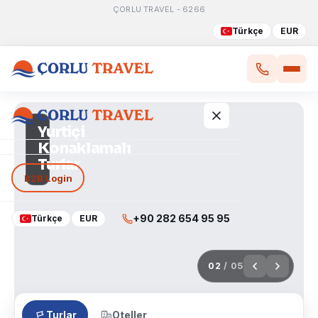
ÇORLU TRAVEL - 6266
Türkçe
EUR
Yurtiçi
Günübirlik
Turlar
Yurtiçi Turlar
B2B Login
Yurt Dışı Turlar
+90 282 654 95 95
Türkçe
EUR
Tur Takvimi
02
/ 05
Turlar
Oteller