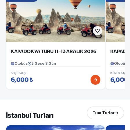
KAPADOKYA TURU 11-13 ARALIK 2026
KAPADOK
Otobüs
2 Gece 3 Gün
Otobüs
KIŞI BAŞI
KIŞI BAŞI
6,000 ₺
6,000 
Tüm Turlar
İstanbul Turları