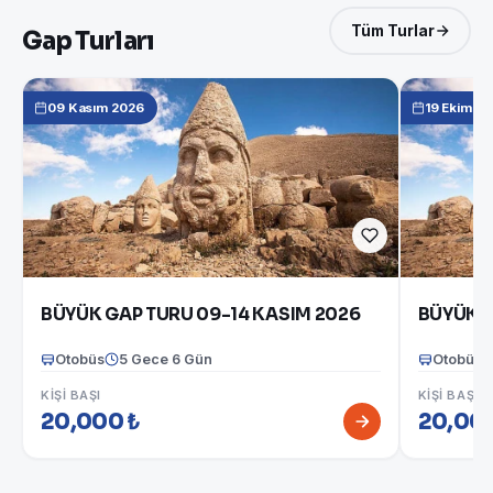
Tüm Turlar
Gap Turları
09 Kasım 2026
19 Ekim 2
BÜYÜK GAP TURU 09-14 KASIM 2026
BÜYÜK G
Otobüs
5 Gece 6 Gün
Otobüs
KIŞI BAŞI
KIŞI BAŞI
20,000 ₺
20,000