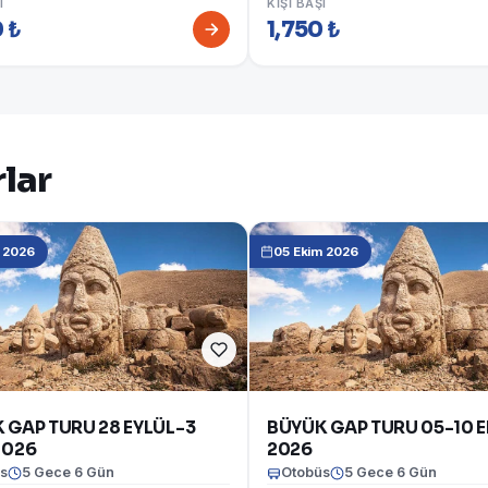
I
KIŞI BAŞI
 ₺
1,750 ₺
lar
l 2026
05 Ekim 2026
 GAP TURU 28 EYLÜL-3
BÜYÜK GAP TURU 05-10 
2026
2026
s
5 Gece 6 Gün
Otobüs
5 Gece 6 Gün