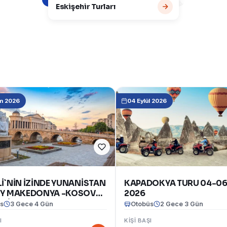
Eskişehir Turları
m 2026
04 Eylül 2026
İ`NİN İZİNDE YUNANİSTAN
KAPADOKYA TURU 04-06
Y MAKEDONYA -KOSOVA -
2026
RİSTAN TURU(12-15
s
3 Gece 4 Gün
Otobüs
2 Gece 3 Gün
 2026)
I
KIŞI BAŞI