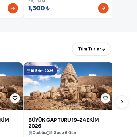
KIŞI BAŞI
1,300 ₺
KIŞI BAŞI
1,750 
Tüm Turlar
19 Ekim 2026
EKİM
BÜYÜK GAP TURU 19-24 EKİM
2026
Otobüs
5 Gece 6 Gün