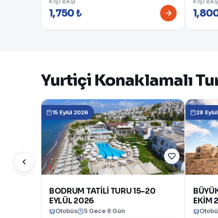
KIŞI BAŞI
KIŞI BAŞ
1,750 ₺
1,800
Yurtiçi Konaklamalı Tur
15 Eylül 2026
28 Eylü
BODRUM TATİLİ TURU 15-20
BÜYÜK
EYLÜL 2026
EKİM 
Otobüs
5 Gece 6 Gün
Otobü