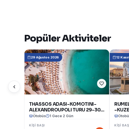
Popüler Aktiviteler
29 Ağustos 2026
12 Kası
THASSOS ADASI-KOMOTINI-
RUMEL
ALEXANDROUPOLI TURU 29-30
-KUZE
AĞUSTOS 2026
BULGA
Otobüs
1 Gece 2 Gün
Otobü
Kasım
KIŞI BAŞI
KIŞI BAŞ