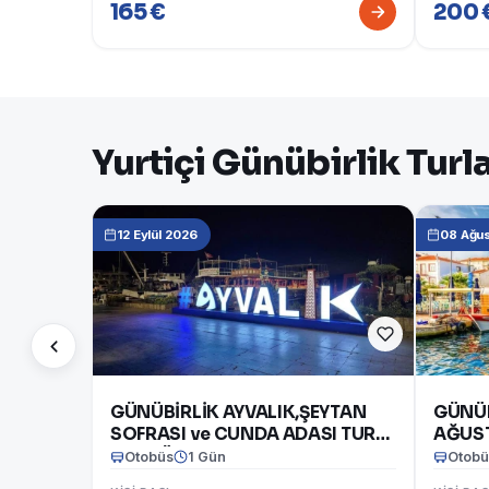
165 €
200 
Yurtiçi Günübirlik Turl
12 Eylül 2026
08 Ağu
GÜNÜBİRLİK AYVALIK,ŞEYTAN
GÜNÜB
SOFRASI ve CUNDA ADASI TURU
AĞUS
12 EYLÜL 2026
Otobüs
1 Gün
Otobü