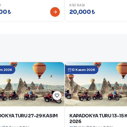
I
KIŞI BAŞI
00 ₺
20,000 ₺
ım 2026
13 Kasım 2026
OKYA TURU 27-29 KASIM
KAPADOKYA TURU 13-15 
2026