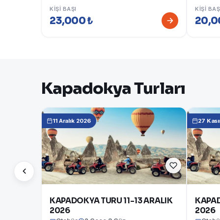
KIŞI BAŞI
KIŞI BAŞ
23,000 ₺
20,0
Kapadokya Turları
11 Aralık 2026
27 Kas
KAPADOKYA TURU 11-13 ARALIK
KAPAD
2026
2026