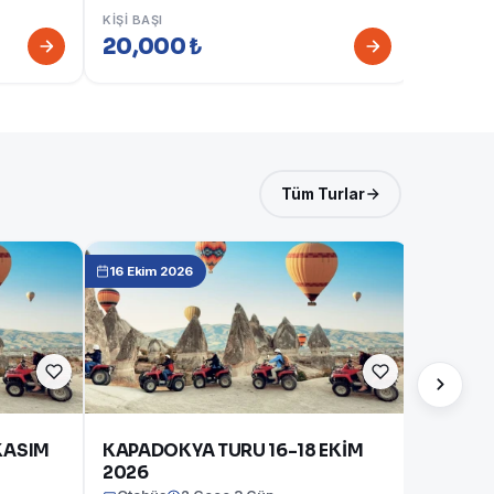
Otobüs
KIŞI BAŞI
20,000 ₺
KIŞI BAŞI
20,00
Tüm Turlar
16 Ekim 2026
KASIM
KAPADOKYA TURU 16-18 EKİM
2026