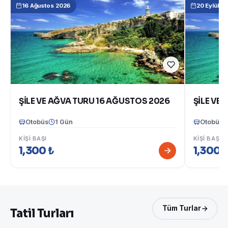
16 Ağustos 2026
20 Eylül 2
ŞİLE VE AĞVA TURU 16 AĞUSTOS 2026
Otobüs
1 Gün
Otobüs
KIŞI BAŞI
KIŞI BAŞI
1,300 ₺
1,300 
Tüm Turlar
Tatil Turları