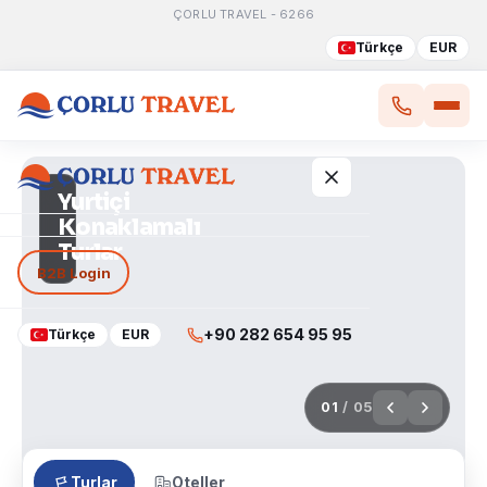
ÇORLU TRAVEL - 6266
Türkçe
EUR
Yurtiçi
Günübirlik
Turlar
Yurtiçi Turlar
B2B Login
Yurt Dışı Turlar
+90 282 654 95 95
Türkçe
EUR
Tur Takvimi
02
/ 05
Turlar
Oteller