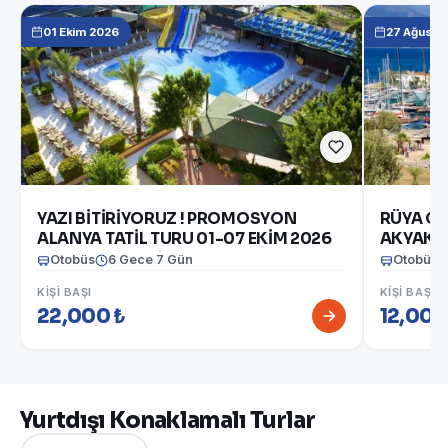
01 Ekim 2026
27 Ağusto
YAZI BİTİRİYORUZ ! PROMOSYON
RÜYA Gİ
ALANYA TATİL TURU 01-07 EKİM 2026
AKYAKA - DATÇ
2026
Otobüs
6 Gece 7 Gün
Otobüs
KIŞI BAŞI
KIŞI BAŞI
22,000 ₺
12,000
Yurtdışı Konaklamalı Turlar