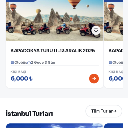
KAPADOKYA TURU 11-13 ARALIK 2026
KAPADOK
Otobüs
2 Gece 3 Gün
Otobüs
KIŞI BAŞI
KIŞI BAŞI
6,000 ₺
6,000 
Tüm Turlar
İstanbul Turları