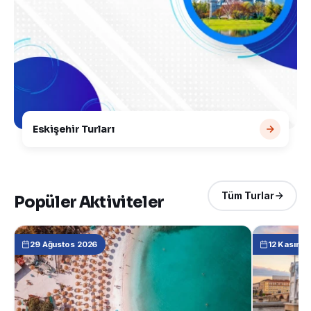
Eskişehir Turları
Tüm Turlar
Popüler Aktiviteler
29 Ağustos 2026
12 Kasım 