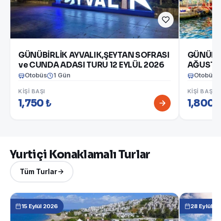
GÜNÜBİRLİK AYVALIK,ŞEYTAN SOFRASI
GÜNÜBİ
ve CUNDA ADASI TURU 12 EYLÜL 2026
AĞUSTO
Otobüs
1 Gün
Otobüs
KIŞI BAŞI
KIŞI BAŞI
1,750 ₺
1,800 
Yurtiçi Konaklamalı Turlar
Tüm Turlar
15 Eylül 2026
28 Eylül 2