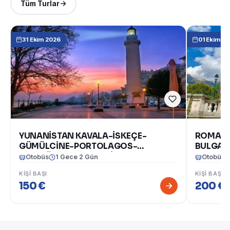
Tüm Turlar
31 Ekim 2026
01 Ekim 2
YUNANİSTAN KAVALA-İSKEÇE-
ROMANY
GÜMÜLCİNE-PORTOLAGOS-
BULGARİ
DEDEAĞAÇ TURU 31 EKİM-1 KASIM
Otobüs
1 Gece 2 Gün
Otobüs
2026
KIŞI BAŞI
KIŞI BAŞI
150 €
200 €
(1