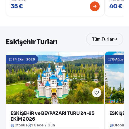
35 €
40 €
Tüm Turlar
Eskişehir Turları
24 Ekim 2026
15 Ağusto
ESKİŞEHİR ve BEYPAZARI TURU 24-25
ESKİŞEH
EKİM 2026
Otobüs
1 Gece 2 Gün
Otobüs