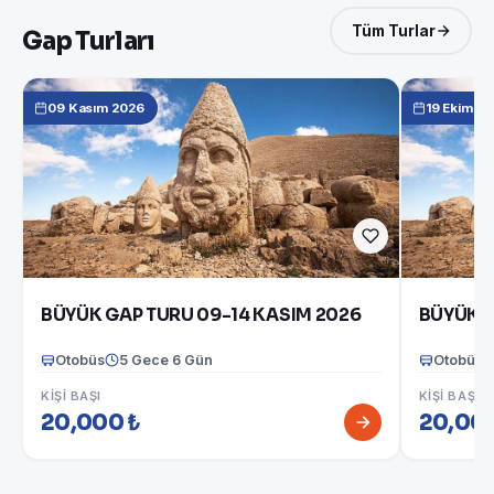
Tüm Turlar
Gap Turları
09 Kasım 2026
19 Ekim 2
BÜYÜK GAP TURU 09-14 KASIM 2026
BÜYÜK G
Otobüs
5 Gece 6 Gün
Otobüs
KIŞI BAŞI
KIŞI BAŞI
20,000 ₺
20,000