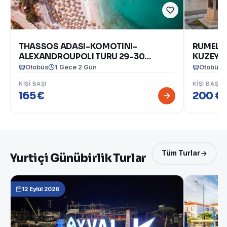
THASSOS ADASI-KOMOTINI-
RUMELİ`
ALEXANDROUPOLI TURU 29-30
KUZEY 
AĞUSTOS 2026
BULGARİ
Otobüs
1 Gece 2 Gün
Otobüs
2026)
KIŞI BAŞI
KIŞI BAŞI
165 €
200 €
(1
Tüm Turlar
Yurtiçi Günübirlik Turlar
12 Eylül 2026