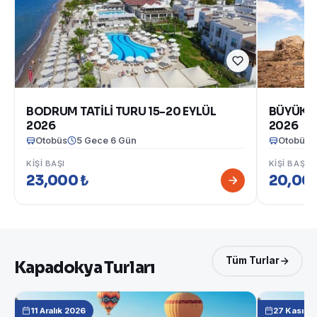
BODRUM TATİLİ TURU 15-20 EYLÜL
BÜYÜK G
2026
2026
Otobüs
5 Gece 6 Gün
Otobüs
KIŞI BAŞI
KIŞI BAŞI
23,000 ₺
20,000
Tüm Turlar
Kapadokya Turları
11 Aralık 2026
27 Kasım 