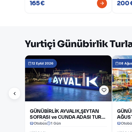
165 €
200 
Yurtiçi Günübirlik Turl
12 Eylül 2026
08 Ağu
GÜNÜBİRLİK AYVALIK,ŞEYTAN
GÜNÜB
SOFRASI ve CUNDA ADASI TURU
AĞUS
12 EYLÜL 2026
Otobüs
1 Gün
Otobü