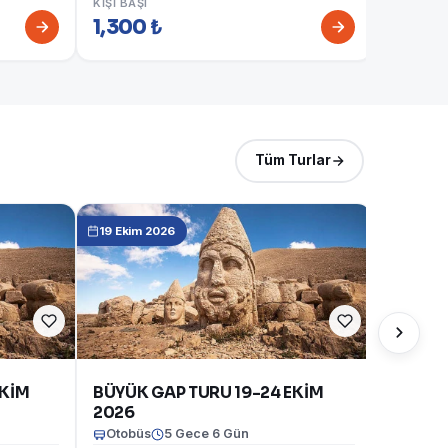
KIŞI BAŞI
1,300 ₺
KIŞI BAŞI
1,750 
Tüm Turlar
19 Ekim 2026
EKİM
BÜYÜK GAP TURU 19-24 EKİM
2026
Otobüs
5 Gece 6 Gün