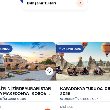
Eskişehir Turları
m 2026
04 Eylül 2026
İ`NİN İZİNDE YUNANİSTAN
KAPADOKYA TURU 04-06
Y MAKEDONYA -KOSOVA -
2026
RİSTAN TURU(12-15
s
3 Gece 4 Gün
Otobüs
2 Gece 3 Gün
 2026)
I
KIŞI BAŞI