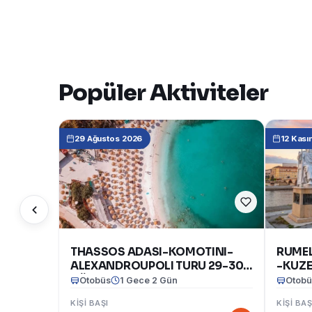
Popüler Aktiviteler
29 Ağustos 2026
12 Kası
THASSOS ADASI-KOMOTINI-
RUMEL
ALEXANDROUPOLI TURU 29-30
-KUZE
AĞUSTOS 2026
BULGA
Otobüs
1 Gece 2 Gün
Otobü
Kasım
KIŞI BAŞI
KIŞI BAŞ