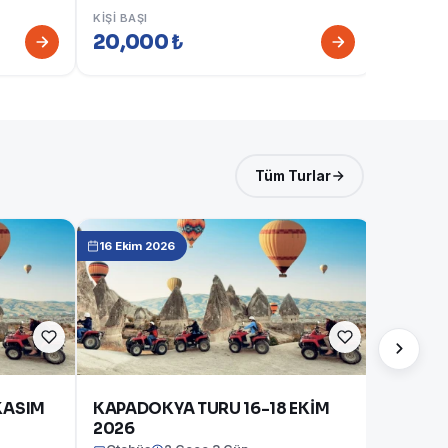
Otobüs
KIŞI BAŞI
20,000 ₺
KIŞI BAŞI
20,00
Tüm Turlar
16 Ekim 2026
KASIM
KAPADOKYA TURU 16-18 EKİM
2026