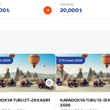
I
KIŞI BAŞI
00 ₺
20,000 ₺
ım 2026
13 Kasım 2026
OKYA TURU 27-29 KASIM
KAPADOKYA TURU 13-15 
2026