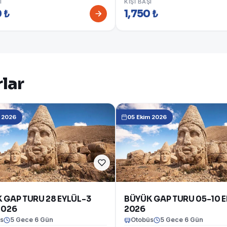
I
KIŞI BAŞI
 ₺
1,750 ₺
lar
l 2026
05 Ekim 2026
 GAP TURU 28 EYLÜL-3
BÜYÜK GAP TURU 05-10 
2026
2026
s
5 Gece 6 Gün
Otobüs
5 Gece 6 Gün