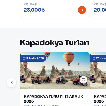
KIŞI BAŞI
KIŞI BAŞ
23,000 ₺
20,0
Kapadokya Turları
11 Aralık 2026
27 Kas
KAPADOKYA TURU 11-13 ARALIK
KAPAD
2026
2026