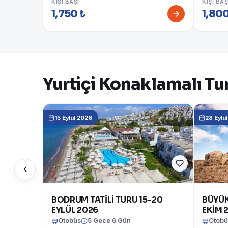
KIŞI BAŞI
KIŞI BAŞ
1,750 ₺
1,800
Yurtiçi Konaklamalı Tur
15 Eylül 2026
28 Eylü
BODRUM TATİLİ TURU 15-20
BÜYÜK
EYLÜL 2026
EKİM 
Otobüs
5 Gece 6 Gün
Otobü